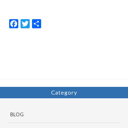
F
T
共
ac
w
有
e
itt
b
er
o
o
k
Category
BLOG