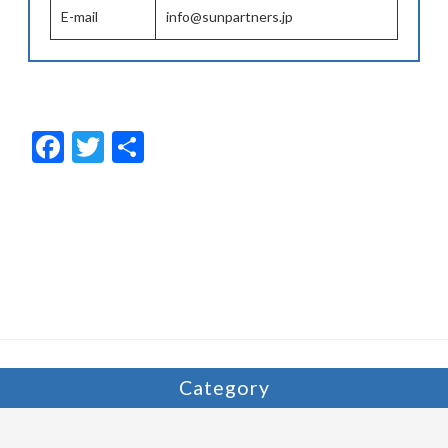
E-mail
info@sunpartners.jp
F
T
共
ac
w
有
e
itt
b
er
o
o
k
Category