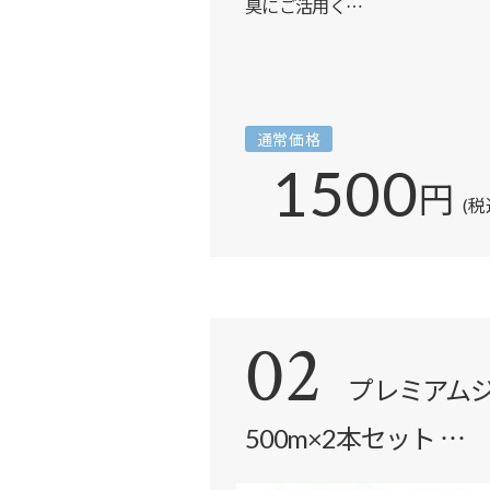
臭にご活用く…
通常価格
1500
円
(税
02
プレミアム
500m×2本セット …