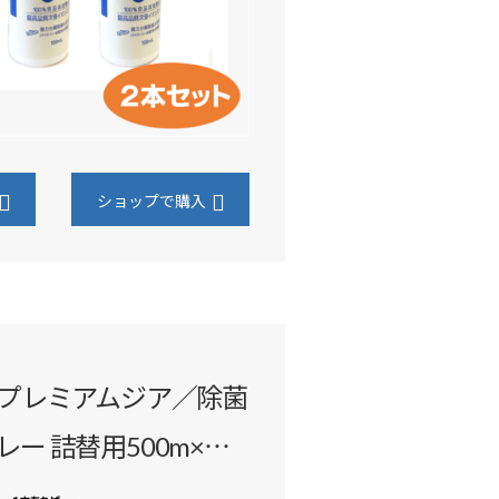
ショップで購入
プレミアムジア／除菌
ー 詰替用500m×…