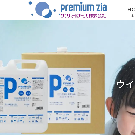
H
ホ
ウイ