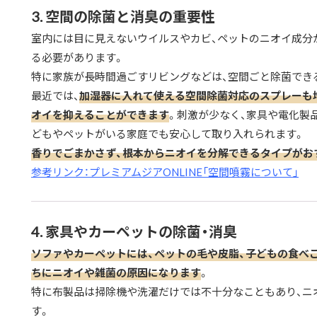
3. 空間の除菌と消臭の重要性
室内には目に見えないウイルスやカビ、ペットのニオイ成分
る必要があります。
特に家族が長時間過ごすリビングなどは、空間ごと除菌でき
最近では、
加湿器に入れて使える空間除菌対応のスプレーも
オイを抑えることができます
。刺激が少なく、家具や電化製
どもやペットがいる家庭でも安心して取り入れられます。
香りでごまかさず、根本からニオイを分解できるタイプがお
参考リンク：プレミアムジアONLINE「空間噴霧について」
4. 家具やカーペットの除菌・消臭
ソファやカーペットには、ペットの毛や皮脂、子どもの食べ
ちにニオイや雑菌の原因になります
。
特に布製品は掃除機や洗濯だけでは不十分なこともあり、ニ
す。