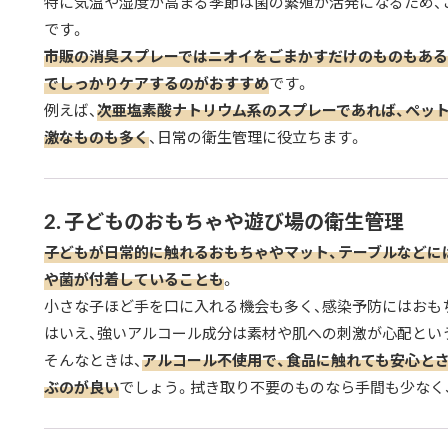
特に気温や湿度が高まる季節は菌の繁殖が活発になるため、
です。
市販の消臭スプレーではニオイをごまかすだけのものもある
でしっかりケアするのがおすすめ
です。
例えば、
次亜塩素酸ナトリウム系のスプレーであれば、ペッ
激なものも多く
、日常の衛生管理に役立ちます。
2. 子どものおもちゃや遊び場の衛生管理
子どもが日常的に触れるおもちゃやマット、テーブルなどに
や菌が付着していることも
。
小さな子ほど手を口に入れる機会も多く、感染予防にはおも
はいえ、強いアルコール成分は素材や肌への刺激が心配とい
そんなときは、
アルコール不使用で、食品に触れても安心と
ぶのが良い
でしょう。拭き取り不要のものなら手間も少なく